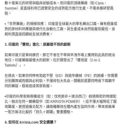
數十億美元的研發與臨床試驗成本。而印度的頂級藥廠（如 Cipla、
Sunrise）是直接利用已證實安全的成熟配方進行生產，不需承擔研發風
險。
•「世界藥廠」的規模效應： 印度是全球最大的學名藥出口國，擁有極度成
熟的原材料供應鏈與現代化自動化工廠，其生產成本自然能壓到最低，並
將利潤直接回饋給全球消費者。
3. 印度的「雙效」進化：原廠做不到的創新
如果印度只是單純模仿，那它不會在不舉與早洩市場上獲得如此高的統治
地位。印度藥廠最偉大的創新，在於開發出了「雙效錠（2-in-1
Tablets）」。
在過去，如果你同時有勃起不堅（ED）與過早繳械（PE）的困擾，你需要
分別購買威而鋼與必利勁，不僅荷包大失血，開戰前還要同時吞下兩顆不
同的藥錠，極易造成胃部負擔。
•印度的科學家將兩種成分（如：伐地那非＋達泊西汀）經過精密的物理配
比，融合在同一顆藥錠中（如 KRRISTA POWER）。這不僅大幅降低了服
用難度，更透過複合配方，讓兩種藥效在體內產生協同作用，帶來原廠單
一配方無法比擬的「持久＋鋼鐵」雙重體驗。
4. 如何在 krrista.com 安全選購？