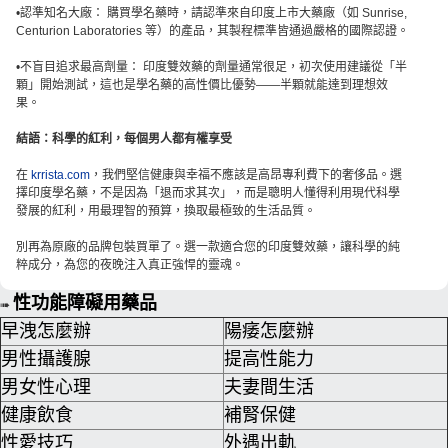
•認準知名大廠： 購買學名藥時，請認準來自印度上市大藥廠（如 Sunrise,
Centurion Laboratories 等）的產品，其製程標準皆通過嚴格的國際認證。
•不盲目追求最高劑量： 印度雙效藥的劑量通常很足，初次使用建議從「半
顆」開始測試，這也是學名藥的高性價比優勢——半顆就能達到理想效
果。
結語：科學的紅利，每個男人都有權享受
在
krrista.com
，我們堅信健康與幸福不應該是高昂專利費下的奢侈品。選
擇印度學名藥，不是因為「退而求其次」，而是聰明人懂得利用現代科學
發展的紅利，用最理智的預算，換取最極致的生活品質。
別再為原廠的品牌包裝買單了。選一款適合您的印度雙效藥，讓科學的純
粹成分，為您的夜晚注入真正強悍的靈魂。
性功能障礙用藥品
➠
早洩怎麼辦
陽痿怎麼辦
男性攝護腺
提高性能力
男女性心理
夫妻間生活
健康飲食
補腎保健
性愛技巧
外遇出軌