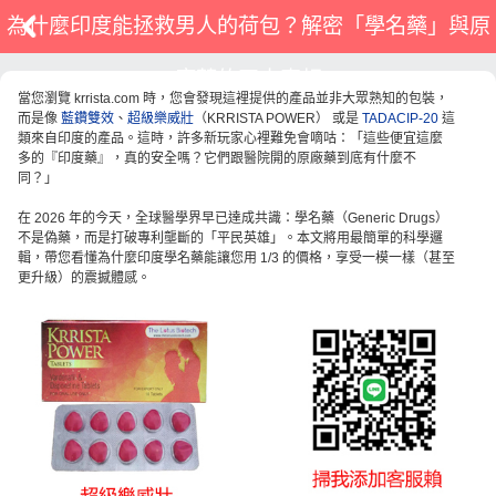
為什麼印度能拯救男人的荷包？解密「學名藥」與原
廠藥的四大真相
當您瀏覽 krrista.com 時，您會發現這裡提供的產品並非大眾熟知的包裝，
而是像
藍鑽雙效
、
超級樂威壯
（KRRISTA POWER） 或是
TADACIP-20
這
類來自印度的產品。這時，許多新玩家心裡難免會嘀咕：「這些便宜這麼
多的『印度藥』，真的安全嗎？它們跟醫院開的原廠藥到底有什麼不
同？」
在 2026 年的今天，全球醫學界早已達成共識：學名藥（Generic Drugs）
不是偽藥，而是打破專利壟斷的「平民英雄」。本文將用最簡單的科學邏
輯，帶您看懂為什麼印度學名藥能讓您用 1/3 的價格，享受一模一樣（甚至
更升級）的震撼體感。