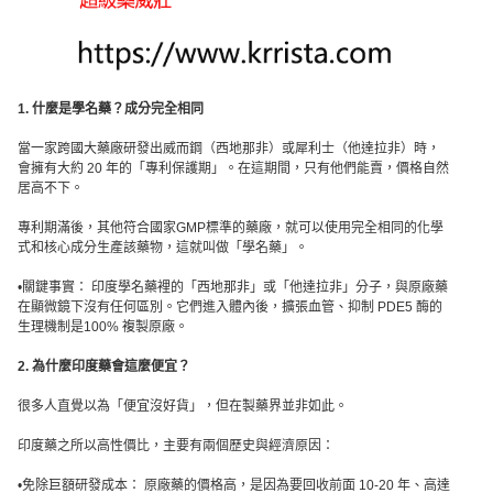
1. 什麼是學名藥？成分完全相同
當一家跨國大藥廠研發出威而鋼（西地那非）或犀利士（他達拉非）時，
會擁有大約 20 年的「專利保護期」。在這期間，只有他們能賣，價格自然
居高不下。
專利期滿後，其他符合國家GMP標準的藥廠，就可以使用完全相同的化學
式和核心成分生產該藥物，這就叫做「學名藥」。
•關鍵事實： 印度學名藥裡的「西地那非」或「他達拉非」分子，與原廠藥
在顯微鏡下沒有任何區別。它們進入體內後，擴張血管、抑制 PDE5 酶的
生理機制是100% 複製原廠。
2. 為什麼印度藥會這麼便宜？
很多人直覺以為「便宜沒好貨」，但在製藥界並非如此。
印度藥之所以高性價比，主要有兩個歷史與經濟原因：
•免除巨額研發成本： 原廠藥的價格高，是因為要回收前面 10-20 年、高達