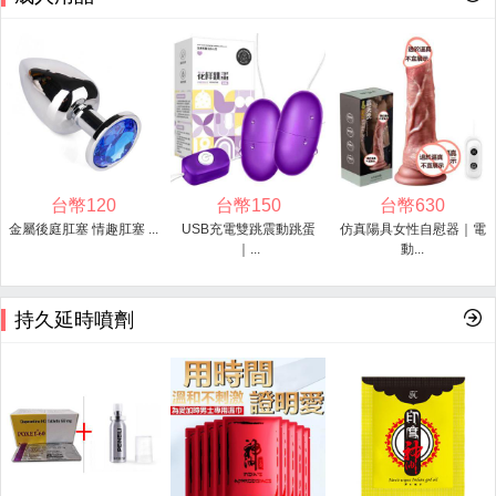
台幣
120
台幣
150
台幣
630
金屬後庭肛塞 情趣肛塞 ...
USB充電雙跳震動跳蛋
仿真陽具女性自慰器｜電
｜...
動...
持久延時噴劑