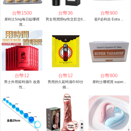
台幣
1500
台幣
36
台幣
900
犀利士5mg每日錠哪裡
男女用潤滑ky性交肛交6...
藍P必利吉 Extra ...
買...
台幣
12
台幣
12
台幣
800
男士外用延時濕巾 改善
男用持久延時濕巾60分
犀利士哪裡買 super...
性...
鐘...