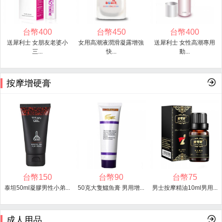
台幣
400
台幣
450
台幣
400
送犀利士 女朋友老婆小
女用高潮液潤滑凝露增強
送犀利士 女性高潮專用
三...
快...
動...
按摩增硬膏
台幣
150
台幣
90
台幣
75
泰坦50ml凝膠男性小弟...
50克大隻鱷魚膏 男用增...
男士按摩精油10ml男用...
成人用品