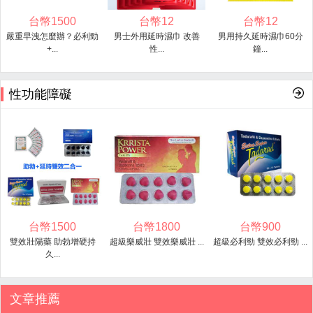
台幣
1500
台幣
12
台幣
12
嚴重早洩怎麼辦？必利勁
男士外用延時濕巾 改善
男用持久延時濕巾60分
+...
性...
鐘...
性功能障礙
台幣
1500
台幣
1800
台幣
900
雙效壯陽藥 助勃增硬持
超級樂威壯 雙效樂威壯 ...
超級必利勁 雙效必利勁 ...
久...
文章推薦