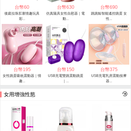
台幣
60
台幣
630
台幣
690
後庭拉珠肛塞情趣玩具
仿真陽具女性自慰器｜電
跳跳鯨智能遙控跳蛋 女
彩...
動...
性...
台幣
195
台幣
150
台幣
375
女性跳蛋吸吮震動器｜情
USB充電雙跳震動跳蛋
USB充電乳房震動按摩
趣...
｜...
器...
女用增強性慾