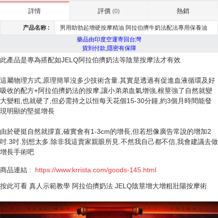
評價
熱銷
詳情
(0)
产品名称 :
男用助勃起增硬按摩精油 阿拉伯擠牛奶法配法專用保養油
藥品由印度空運寄回台灣
貨到付款,隱密有保障
此產品是專為搭配如JELQ阿拉伯擠奶法等陰莖按摩法才有效
這屬物理方式,原理簡單沒多少技術含量.其實是透過有促進血液循環及好
吸收的配方+阿拉伯擠奶法的按摩,讓小弟弟血氣增強,根莖強了自然就變
大變粗,也就硬了,但必需持之以恒每天花個15-30分鐘,約3個月時間能發
現明顯的堅挺增長
由於硬挺自然就撐直,確實會有1-3cm的增長,但若想像廣告常說的增加2
吋.3吋.別想太多.除非我這賣家親眼所見.不然我自己都不信,我會建議去做
增長手術吧
商品連結 :
https://www.krrista.com
/goods-145.html
按此可看
真人示範教學 阿拉伯擠奶法 JELQ陰莖增大增粗壯陽按摩術