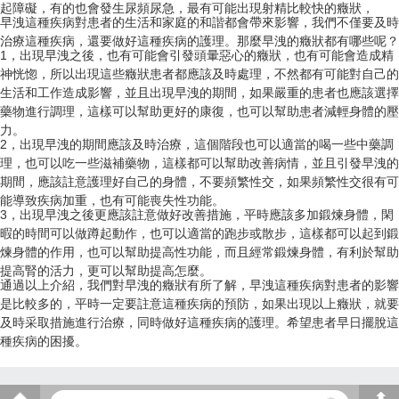
起障礙，有的也會發生尿頻尿急，最有可能出現射精比較快的癥狀，
早洩這種疾病對患者的生活和家庭的和諧都會帶來影響，我們不僅要及時
治療這種疾病，還要做好這種疾病的護理。那麼早洩的癥狀都有哪些呢？
1，出現早洩之後，也有可能會引發頭暈惡心的癥狀，也有可能會造成精
神恍惚，所以出現這些癥狀患者都應該及時處理，不然都有可能對自己的
生活和工作造成影響，並且出現早洩的期間，如果嚴重的患者也應該選擇
藥物進行調理，這樣可以幫助更好的康復，也可以幫助患者減輕身體的壓
力。
2，出現早洩的期間應該及時治療，這個階段也可以適當的喝一些中藥調
理，也可以吃一些滋補藥物，這樣都可以幫助改善病情，並且引發早洩的
期間，應該註意護理好自己的身體，不要頻繁性交，如果頻繁性交很有可
能導致疾病加重，也有可能喪失性功能。
3，出現早洩之後更應該註意做好改善措施，平時應該多加鍛煉身體，閑
暇的時間可以做蹲起動作，也可以適當的跑步或散步，這樣都可以起到鍛
煉身體的作用，也可以幫助提高性功能，而且經常鍛煉身體，有利於幫助
提高腎的活力，更可以幫助提高怎麼。
通過以上介紹，我們對早洩的癥狀有所了解，早洩這種疾病對患者的影響
是比較多的，平時一定要註意這種疾病的預防，如果出現以上癥狀，就要
及時采取措施進行治療，同時做好這種疾病的護理。希望患者早日擺脫這
種疾病的困擾。