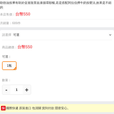
助勃油按摩有助於促進陰莖血液循環順暢,若是搭配阿拉伯擠牛奶按麼法,效果是不錯
的
台幣
550
本店售價：
月銷量：689件
請選擇
可選
台幣
550
商品總價：
可選：
1瓶
數量：
-
+
國際快遞 原裝進口 包清關 貨到付款 隱密安心。