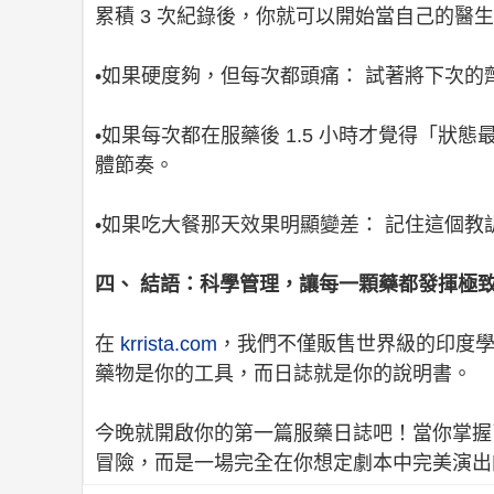
累積 3 次紀錄後，你就可以開始當自己的醫
•如果硬度夠，但每次都頭痛： 試著將下次的劑
•如果每次都在服藥後 1.5 小時才覺得「狀
體節奏。
•如果吃大餐那天效果明顯變差： 記住這個
四、 結語：科學管理，讓每一顆藥都發揮極
在
krrista.com
，我們不僅販售世界級的印度
藥物是你的工具，而日誌就是你的說明書。
今晚就開啟你的第一篇服藥日誌吧！當你掌握
冒險，而是一場完全在你想定劇本中完美演出