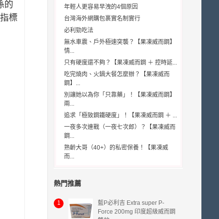
係的
年輕人更容易早洩的4個原因
指標
台灣海外網購包裹實名制實行
必利勁吃法
無水車震、戶外極速突襲？【果凍威而鋼】
情...
只有硬度還不夠？【果凍威而鋼 ＋ 控時延...
吃完燒肉、火鍋大餐怎麼辦？【果凍威而
鋼】...
別讓她以為你「只靠藥」！【果凍威而鋼】
兩...
追求「極致鋼鐵硬度」！【果凍威而鋼 ＋ ...
一夜多次連戰（一夜七次郎）？【果凍威而
鋼...
熟齡大哥（40+）的私密保養！【果凍威
而...
熱門推薦
1
藍P必利吉 Extra super P-
Force 200mg 印度超級威而鋼