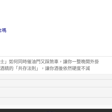
念嗎
士」如何同時催油門又踩煞車，讓你一整晚開外掛
酒精的「共存法則」，讓你酒後依然硬度不減