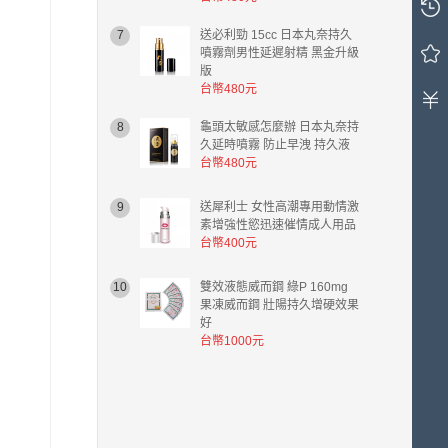
物
車
7
送必利勁 15cc 日本丸奈持久
中
噴霧劑男性延遲射精 黑金升級
版
有
台幣480元
0
件
8
龜頭太敏感怎麼辦 日本丸奈持
商
久延時噴霧 防止早洩 持久液
品，
台幣480元
總
計
9
送犀利士 女性高潮專用動情激
金
素增強性慾迅速催情成人用品
額
台幣400元
台
幣
10
雙效液態威而鋼 綠P 160mg
0.00
果凍威而鋼 壯陽持久增硬效果
元。
好
台幣1000元