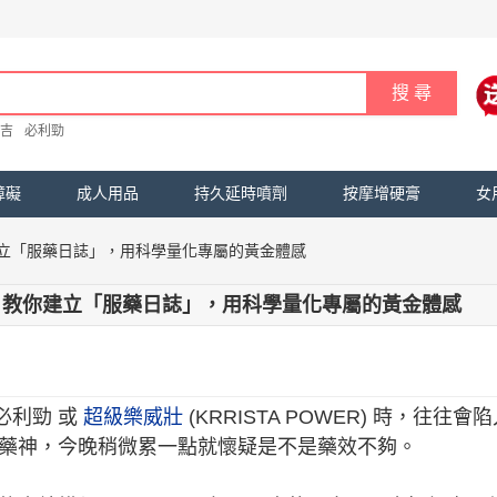
吉
必利勁
障礙
成人用品
持久延時噴劑
按摩增硬膏
女
立「服藥日誌」，用科學量化專屬的黃金體感
！教你建立「服藥日誌」，用科學量化專屬的黃金體感
級必利勁 或
超級樂威壯
(KRRISTA POWER) 時，往往會
藥神，今晚稍微累一點就懷疑是不是藥效不夠。