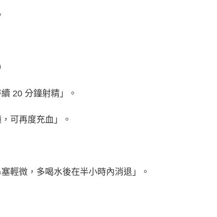
。
a）
續 20 分鐘射精」。
分鐘，可再度充血」。
如「鼻塞輕微，多喝水後在半小時內消退」。