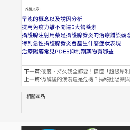
推薦文章：
早洩的概念以及誘因分析
提高免疫力離不開這5大營養素
攝護腺注射用藥是攝護腺發炎的治療錯誤觀
得到急性攝護腺發炎會產生什麼症狀表現
治療陽痿常見PDE5抑制劑藥物有哪些
下一篇:
硬度、持久我全都要！搞懂「超級犀利
上一篇:
微醺後的浪漫還是危機？揭秘壯陽藥與
相關產品