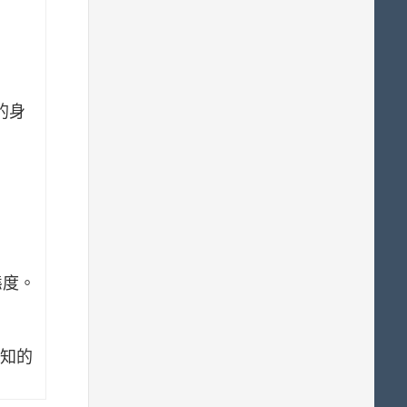
的身
態度。
知的