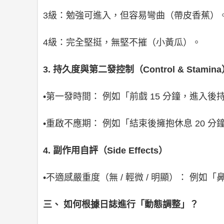
3級：勉強可進入，但容易彎曲（帶皮香蕉）
4級：完全堅挺，無堅不摧（小黃瓜）。
3. 持久度與第二發控制（Control & Stamin
•第一發時間： 例如「前戲 15 分鐘，進入後持
•重啟不應期： 例如「結束後擁抱休息 20 
4. 副作用自評（Side Effects）
•不適感嚴重度（無 / 輕微 / 明顯）： 例
三、 如何根據日誌進行「動態調整」？