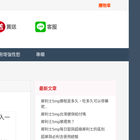
購物車
買送
客服
用增強性慾
專欄
最新文章
犀利士5mg療程是多久，吃多久可以停藥
呢...
犀利士5mg台灣健保給付嗎
陷入一
犀利士5mg哪裡買？
犀利士5mg每日錠與超級犀利士的區別
超犀與必利吉使用經驗