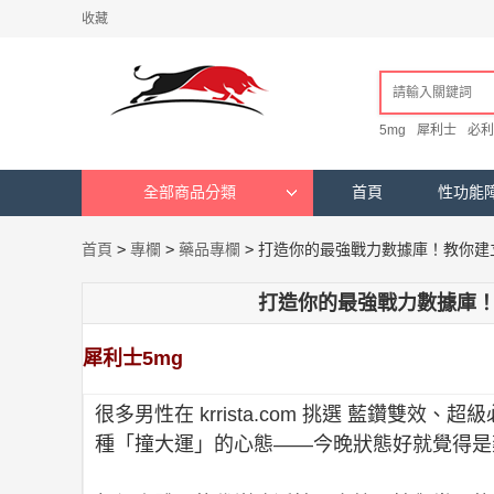
收藏
5mg
犀利士
必利
全部商品分類
首頁
性功能
首頁
>
專欄
>
藥品專欄
>
打造你的最強戰力數據庫！教你建
打造你的最強戰力數據庫
犀利士5mg
很多男性在 krrista.com 挑選 藍鑽雙效、超
種「撞大運」的心態——今晚狀態好就覺得是