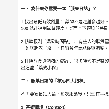
一、 為什麼你需要一本「服藥日誌」？
1.找出最低有效劑量： 藥物不是吃越多越好。透過
100 就能達到巔峰硬度，從而省下預算並將
2.精準預測「爆發時間點」： 有些人的體質
「到底起效了沒」，在約會時更能從容調度。
3.排除飲食與酒精的變數： 很多時候不是
出這些「藥效小偷」。
二、 服藥日誌的「核心四大指標」
不需要寫長篇大論，每次服藥後，只需在手機備
1. 基礎情境（Context）