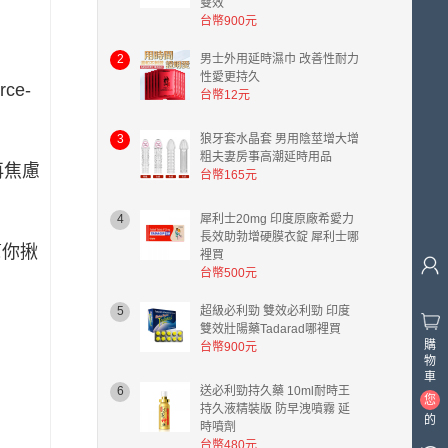
雙效
台幣900元
2
男士外用延時濕巾 改善性耐力
性愛更持久
ce-
台幣12元
3
狼牙套水晶套 男用陰莖增大增
粗夫妻房事高潮延時用品
再焦慮
台幣165元
4
犀利士20mg 印度原廠希愛力
長效助勃增硬膜衣錠 犀利士哪
幫你揪
裡買
台幣500元
5
超級必利勁 雙效必利勁 印度
雙效壯陽藥Tadarad哪裡買
購
台幣900元
物
車
6
送必利勁持久藥 10ml耐時王
您
持久液精裝版 防早洩噴霧 延
的
時噴劑
購
台幣480元