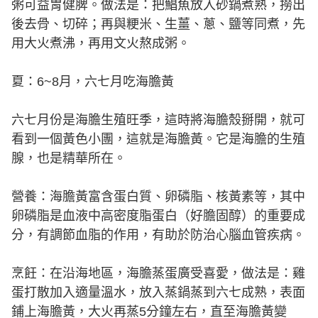
粥可益胃健脾。做法是：把鯧魚放入砂鍋煮熟，撈出
後去骨、切碎；再與粳米、生薑、蔥、鹽等同煮，先
用大火煮沸，再用文火熬成粥。
夏：6~8月，六七月吃海膽黃
六七月份是海膽生殖旺季，這時將海膽殼掰開，就可
看到一個黃色小團，這就是海膽黃。它是海膽的生殖
腺，也是精華所在。
營養：海膽黃富含蛋白質、卵磷脂、核黃素等，其中
卵磷脂是血液中高密度脂蛋白（好膽固醇）的重要成
分，有調節血脂的作用，有助於防治心腦血管疾病。
烹飪：在沿海地區，海膽蒸蛋廣受喜愛，做法是：雞
蛋打散加入適量溫水，放入蒸鍋蒸到六七成熟，表面
鋪上海膽黃，大火再蒸5分鐘左右，直至海膽黃變