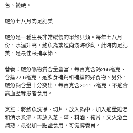
色、變硬。
鮑魚七八月肉足肥美
鮑魚是一種生長非常緩慢的單殼貝類。每年七八月
份，水溫升高，鮑魚為繁殖向淺海移動，此時肉足肥
美，是最佳采捕季節。
營養：鮑魚礦物質含量豐富，每百克含鈣266毫克、
含鐵22.6毫克，是飲食補鈣和補鐵的好食物。另外，
鮑魚鈉含量十分突出，每百克含2011.7毫克，不適合
高血壓等患者食用。
烹飪：將鮑魚洗凈、切片，放入鍋中，加入適量雞湯
和清水煮沸，再放入蔥、薑、料酒、筍片，文火燉至
爛熟，最後加一點鹽食用，可健脾養胃。