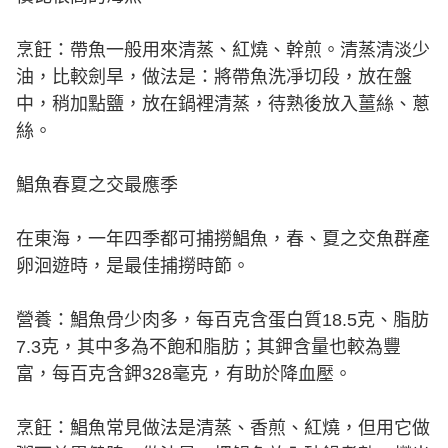
烹飪：帶魚一般用來清蒸、紅燒、幹煎。清蒸清淡少
油，比較劍旱，做法是：將帶魚洗凈切段，放在盤
中，稍加點鹽，放在鍋裡清蒸，待熟後放入薑絲、蔥
絲。
鯧魚春夏之交最應季
在東海，一年四季都可捕撈鯧魚，春、夏之交魚群產
卵洄遊時，是最佳捕撈時節。
營養：鯧魚骨少肉多，每百克含蛋白質18.5克、脂肪
7.3克，其中多為不飽和脂肪；其鉀含量也較為豐
富，每百克含鉀328毫克，有助於降血壓。
烹飪：鯧魚常見做法是清蒸、香煎、紅燒，但用它做