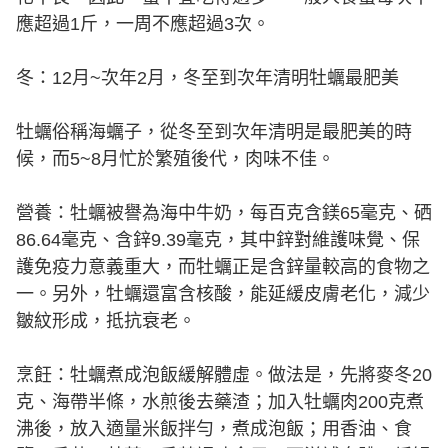
應超過1斤，一周不應超過3次。
冬：12月~次年2月，冬至到次年清明牡蠣最肥美
牡蠣俗稱海蠣子，從冬至到次年清明是最肥美的時
候，而5~8月忙於繁殖後代，肉味不佳。
營養：牡蠣被譽為海中牛奶，每百克含鎂65毫克、硒
86.64毫克、含鋅9.39毫克，其中鋅對維護味覺、保
護免疫力意義重大，而牡蠣正是含鋅量較高的食物之
一。另外，牡蠣還富含核酸，能延緩皮膚老化，減少
皺紋形成，抵抗衰老。
烹飪：牡蠣煮成泡飯緩解體虛。做法是，先將麥冬20
克、海帶半條，水煎後去藥渣；加入牡蠣肉200克煮
沸後，放入適量米飯拌勻，煮成泡飯；用香油、食