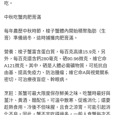
吃。
中秋吃蟹肉肥膏滿
每年農歷中秋時節，梭子蟹體內開始積聚脂肪（生
膏）準備過冬，這時捕獲肉肥膏滿。
營養：梭子蟹富含蛋白質，每百克高達15.9克，另
外，每百克還含鈣280毫克、硒90.96微克、維它命
A121微克。其中，硒是人體必需礦物質，可抵抗自
由基、提高免疫力、防治腫瘤；維它命A與視覺關系
密切，可治療夜盲症、幹眼病。
烹飪：蒸蟹可最大限度保存鮮美之味。吃蟹時最好與
薑汁、黃酒、醋配伍，可溫中散寒、促進消化；還要
趁熱食用，冷後不但味腥，且食之涼胃，可能引起消
化不良。因此，蟹不宜吃得過多，一般人食蟹每次不