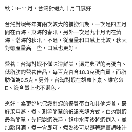
秋：9~11月，台灣對蝦九十月口感好
台灣對蝦每年有兩次較大的捕撈汛期，一次是四五月
間在黃海、東海的春汛，另外一次是九十月間在黃
海、渤海的秋汛。不過，從產量和口感上比較，秋天
對蝦產量高一些，口感也更好。
營養：台灣對蝦不僅味道鮮美，還是典型的高蛋白、
低脂肪的營養佳品，每百克富含18.3克蛋白質，而脂
肪僅為0.5克。另外，台灣對蝦在胡蘿卜素、維它命
E、鎂含量上也不遜色。
烹飪：為更好地保護對蝦的優質蛋白和其他營養，最
好采用蒸、煮、涮等簡單的低溫烹調方式。白灼對蝦
最為簡單，先把對蝦洗凈，鍋中水開後將蝦倒入，並
加點料酒，煮一會即可，煮熟後可以蘸著蒜薑調味汁