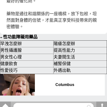
最好的催化劑。
藥物是通往和諧關係的一座橋樑，放下包袱，坦
然面對身體的信號，才能真正享受科技帶來的親
密體驗。
性功能障礙用藥品
➠
早洩怎麼辦
陽痿怎麼辦
男性攝護腺
提高性能力
男女性心理
夫妻間生活
健康飲食
補腎保健
性愛技巧
外遇出軌