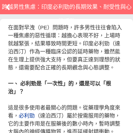
跨越男性焦慮：印度必利勁的長期效果、耐受性與心
態調整
在面對早洩（PE）問題時，許多男性往往會陷入
一種焦慮的惡性循環：越擔心表現不好，上場時
就越緊張，結果導致時間更短。印度必利勁（達
泊西汀）作為一種臨床公認的延時藥物，雖然能
在生理上提供強大支持，但要真正達到理想的狀
態，還需要配合正確的長期觀念與心態調整。
一、 必利勁是「一次性」的，還是可以「根
治」？
這是很多使用者最關心的問題。從藥理學角度來
看，
必利勁
（達泊西汀）屬於按需服用的藥物，
它的主要作用是在服藥後的數小時內，暫時調整
大腦內的神經傳導物質，進而延緩射精衝動。