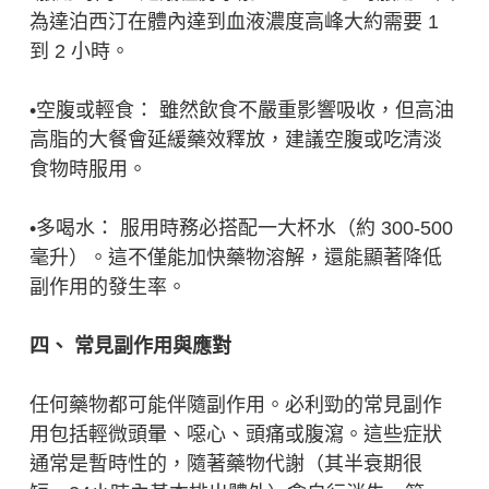
為達泊西汀在體內達到血液濃度高峰大約需要 1
到 2 小時。
•空腹或輕食： 雖然飲食不嚴重影響吸收，但高油
高脂的大餐會延緩藥效釋放，建議空腹或吃清淡
食物時服用。
•多喝水： 服用時務必搭配一大杯水（約 300-500
毫升）。這不僅能加快藥物溶解，還能顯著降低
副作用的發生率。
四、 常見副作用與應對
任何藥物都可能伴隨副作用。必利勁的常見副作
用包括輕微頭暈、噁心、頭痛或腹瀉。這些症狀
通常是暫時性的，隨著藥物代謝（其半衰期很