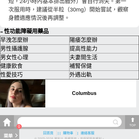
短，24小時內基本排出體外）會自行消失。第一
次服用時，建議從半粒（30mg）開始嘗試，觀察
身體適應情況後再調整。
性功能障礙用藥品
➠
早洩怎麼辦
陽痿怎麼辦
男性攝護腺
提高性能力
男女性心理
夫妻間生活
健康飲食
補腎保健
性愛技巧
外遇出軌
TOP
0
回首頁
| |
購物車
|
連絡客服
© 2005-2026 犀利士 版權所有，並保留所有權利。