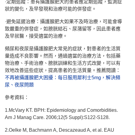
·定期追蹤：患有攝護腺肥大的患者應定期追蹤，監測症
狀的變化，及早發現和治療可能的併發症。
·避免延遲治療：攝護腺肥大如果不及時治療，可能會導
致嚴重的併發症，如膀胱結石、尿潴留等，因此患者應
及早就醫，接受適當的治療。
頻尿和夜尿是攝護腺肥大常見的症狀，對患者的生活質
量造成不良影響。然而，通過適當的治療方法，包括藥
物治療、手術治療、膀胱訓練和生活方式改變，可以有
效地改善這些症狀，提高患者的生活質量
。
推薦閱讀：
不再被攝護腺肥大困擾：每日服用犀利士5mg，解決頻
尿、夜尿問題
參考資料：
1.McVary KT. BPH: Epidemiology and Comorbidities.
Am J Manag Care. 2006;12(5 Suppl):S122-S128.
2.Oelke M, Bachmann A, Descazeaud A, et al. EAU