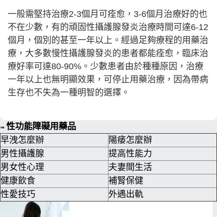
一般需堅持治療2-3個月可痊愈，3-6個月治療好的也
不在少數，有的頑固性攝護腺發炎治療時間可達6-12
個月，個別的甚至一年以上。經過足夠療程的用藥治
療，大多數慢性攝護腺發炎的患者都能痊愈，臨床治
療好率可達80-90%。少數患者由於種種原因，治療
一年以上也無明顯效果，可停止用藥治療，因為帶病
生存也不失為一種明智的選擇。
性功能障礙用藥品
➠
早洩怎麼辦
陽痿怎麼辦
男性攝護腺
提高性能力
男女性心理
夫妻間生活
健康飲食
補腎保健
性愛技巧
外遇出軌