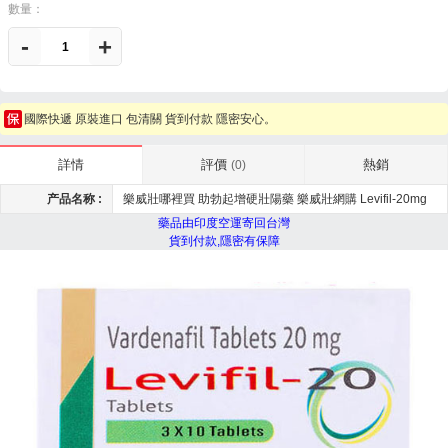
數量：
-
+
國際快遞 原裝進口 包清關 貨到付款 隱密安心。
評價
熱銷
詳情
(0)
产品名称 :
樂威壯哪裡買 助勃起增硬壯陽藥 樂威壯網購 Levifil-20mg
藥品由印度空運寄回台灣
貨到付款,隱密有保障