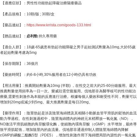
【適應症狀】：男性性功能勃起障礙治療陽痿藥品
【產品規格】：10顆/版 ; 30顆/盒
【藥品連結】：
https://www.krrista.com/goods-133.html
【贈品連結】：
必利勁
持久專用藥
【適合人群】：18歲-65歲患有勃起功能障礙之男子起始測試劑量為10mg,大於65歲
者起始劑量考慮為5mg
【保存期限】：36個月
【藥效時間】：約6-8小時,30%服用者在12小時仍具有功效
【用法用量】: 推薦開始劑量為10mg (半顆) ，在性交之前大約25-60分鐘服用。最大
推薦劑量使用頻率為一日一次。樂威壯需空腹服用。伐地那非為醫學核可的性功能治
療藥,需要性刺激作為本能的反應進行治療。根據每個人藥效和耐受性不同，劑量可以
增加到20mg或減少到5mg。最大推薦劑量是每日20mg。
【藥理作用】：陰莖勃起是涉及陰莖海綿體及其相關小動脈血管平滑肌的鬆弛的血流
動力學過程。在性刺激過程中，陰莖海綿體內的神經元末梢釋放一氧化氮（NO），
NO激活平滑肌細胞的鳥苷酸環化酶，使細胞內環鳥苷酸（cGMP）水平增加，最終導
致平滑肌鬆弛，增加陰莖內的血流量。伐地那非通過抑制人體陰莖海綿體內降解
cGMP的磷酸二酯酶5型（PDE5），增加性刺激作用下海綿體局部內源性的一氧化氮