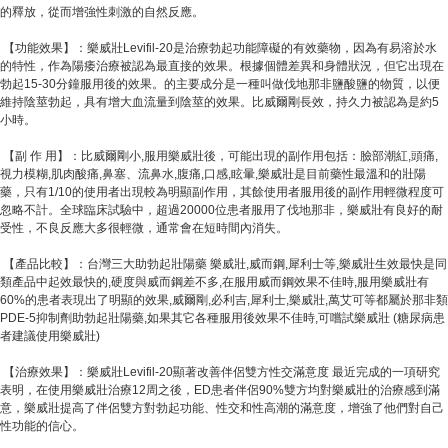
的釋放，從而增強性刺激的自然反應。
【功能效果】：樂威壯Levifil-20是治療勃起功能障礙的有效藥物，因為有易溶於水
的特性，作為陽痿治療被認為最直接的效果。根據個體差異和身體狀況，但它出現在
勃起15-30分鐘服用後的效果。的主要成分是一種叫做伐地那非鹽酸鹽的物質，以便
維持陰莖勃起，具有增大血流量到陰莖的效果。比威爾剛長效，持久力被認為是約5
小時。
【副 作 用】：比威爾剛小,服用樂威壯後，可能出現的副作用包括：臉部潮紅,頭痛,
視力模糊,肌肉酸痛,鼻塞、流鼻水,腹痛,口感,眩暈,樂威壯是目前藥性最溫和的壯陽
藥，只有1/10的使用者出現較為明顯副作用，其餘使用者服用後的副作用輕微程度可
忽略不計。全球臨床試驗中，超過20000位患者服用了伐地那非，樂威壯有良好的耐
受性，不良反應大多很輕微，通常會在短時間內消失。
【產品比較】：台灣三大助勃起壯陽藥 樂威壯,威而鋼,犀利士等,樂威壯生效最快是同
類產品中起效最快的,硬度與威而鋼差不多,在服用威而鋼效果不佳時,服用樂威壯有
60%的患者表現出了明顯的效果,威爾剛,必利吉,犀利士,樂威壯,萬艾可等都屬於那非類
PDE-5抑制劑助勃起壯陽藥,如果其它各種服用後效果不佳時,可嚐試樂威壯 (糖尿病患
者建議使用樂威壯)
【治療效果】：樂威壯Levifil-20顯著改善伴侶雙方性交滿意度 最近完成的一項研究
表明，在使用樂威壯治療12周之後，ED患者伴侶90%雙方均對樂威壯的治療感到滿
意，樂威壯提高了伴侶雙方對勃起功能、性交和性高潮的滿意度，增強了他們對自己
性功能的信心。