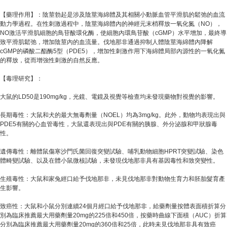
【藥理作用】：陰莖勃起是涉及陰莖海綿體及其相關小動脈血管平滑肌的鬆弛的血流
動力學過程。在性刺激過程中，陰莖海綿體內的神經元末梢釋放一氧化氮（NO），
NO激活平滑肌細胞的鳥苷酸環化酶，使細胞內環鳥苷酸（cGMP）水平增加，最終導
致平滑肌鬆弛，增加陰莖內的血流量。伐地那非通過抑制人體陰莖海綿體內降解
cGMP的磷酸二酯酶5型（PDE5），增加性刺激作用下海綿體局部內源性的一氧化氮
的釋放，從而增強性刺激的自然反應。
【毒理研究】：
大鼠的LD50是190mg/kg，光鏡、電鏡及視覺等檢查均未發現藥物對視覺的影響。
長期毒性：大鼠和犬的最大無毒劑量（NOEL）均為3mg/kg。此外，動物均表現出與
PDE5有關的心血管毒性，大鼠還表現出與PDE有關的胰腺、外分泌腺和甲狀腺毒
性。
遺傳毒性：離體鼠傷寒沙門氏菌回復突變試驗、哺乳動物細胞HPRT突變試驗、染色
體畸變試驗、以及在體小鼠微核試驗，未發現伐地那非具有基因毒性和致突變性。
生殖毒性：大鼠和家兔經口給予伐地那非，未見伐地那非對動物生育力和胚胎髮育產
生影響。
致癌性：大鼠和小鼠分別連續24個月經口給予伐地那非，給藥劑量按體表面積折算分
別為臨床推薦最大用藥劑量20mg的225倍和450倍，按藥時曲線下面積（AUC）折算
分別為臨床推薦最大用藥劑量20mg的360倍和25倍，此時未見伐地那非具有致癌