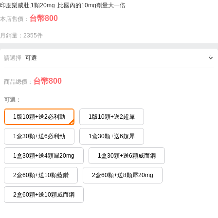
印度樂威壯,1顆20mg ,比國內的10mg劑量大一倍
台幣
800
本店售價：
月銷量：2355件
請選擇
可選
台幣
800
商品總價：
可選：
1版10顆+送2必利勁
1版10顆+送2超犀
1盒30顆+送6必利勁
1盒30顆+送6超犀
1盒30顆+送4顆犀20mg
1盒30顆+送6顆威而鋼
2盒60顆+送10顆藍鑽
2盒60顆+送8顆犀20mg
2盒60顆+送10顆威而鋼