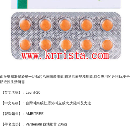
由於樂威壯屬於單一助勃起治療陽痿用藥,贈送治療早洩用藥,持久專用的必利勁,更合
貼近性生活所需
【英文名稱】：Levifil-20
【中文名稱】：台灣叫樂威壯,香港叫立威大,大陸叫艾力達
【製造銷售】：AMBITREE
【學名成份】：Vardenafil 伐地那非 20mg