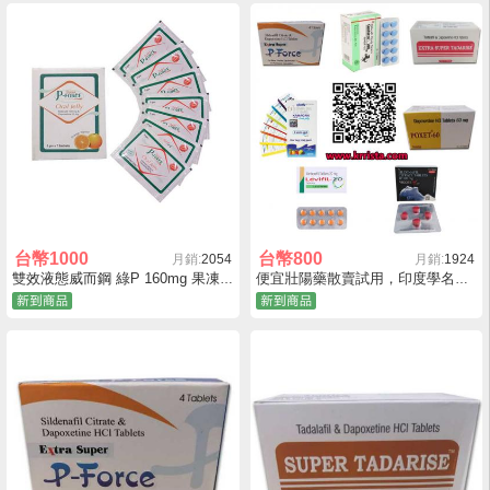
台幣
1000
台幣
800
月銷:
2054
月銷:
1924
雙效液態威而鋼 綠P 160mg 果凍威而鋼 壯陽持久增硬效果好
便宜壯陽藥散賣試用，印度學名藥藍P 威而鋼 必利勁哪裡買