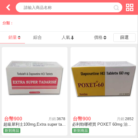
分類：
銷量
綜合
人氣
價格
篩選
台幣
900
台幣
900
月銷:
3678
月銷:
2852
超級犀利士100mg,Extra super tadarise雙效犀利士犀利士哪裡買
必利勁哪裡買 POXET 60mg 治療早洩藥品 持久延時專用網購