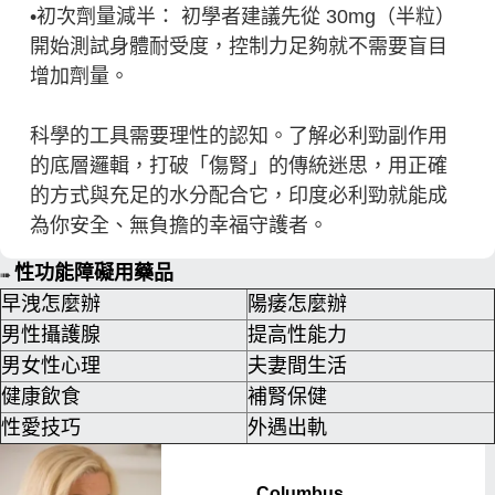
•初次劑量減半： 初學者建議先從 30mg（半粒）
開始測試身體耐受度，控制力足夠就不需要盲目
增加劑量。
科學的工具需要理性的認知。了解必利勁副作用
的底層邏輯，打破「傷腎」的傳統迷思，用正確
的方式與充足的水分配合它，印度必利勁就能成
為你安全、無負擔的幸福守護者。
性功能障礙用藥品
➠
早洩怎麼辦
陽痿怎麼辦
男性攝護腺
提高性能力
男女性心理
夫妻間生活
健康飲食
補腎保健
性愛技巧
外遇出軌