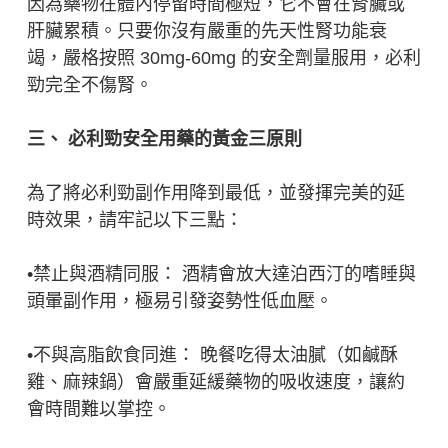
因為藥物在體內停留時間極短，它不會在腎臟或
肝臟累積。只要你沒有嚴重的先天性腎功能衰
竭，嚴格按照 30mg-60mg 的安全劑量服用，必利
勁完全不傷腎。
三、 必利勁安全用藥的黃金三原則
為了將必利勁副作用降到最低，並發揮完美的延
時效果，請牢記以下三點：
•禁止與酒精同服： 酒精會放大達泊西汀的嗜睡與
頭暈副作用，極易引發姿勢性低血壓。
•不與高脂飲食同進： 晚餐吃得太油膩（如鹹酥
雞、麻辣鍋）會嚴重延緩藥物的吸收速度，讓約
會時間難以掌控。