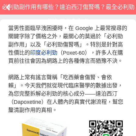
必利勁副作用有哪些？達泊西汀傷腎嗎？最全必利勁
副作用安全指南
當男性面臨早洩困擾時，在 Google 上最常搜尋的
關鍵字除了價格之外，最關心的莫過於「必利勁
副作用」以及「必利勁傷腎嗎」。特別是針對高
性價比的
印度必利勁
（Poxet-60），許多人在購
買前往往會因為網路上的各種傳言而猶豫不決。
網路上常有謠言聲稱「吃西藥會傷腎、會依
賴」。今天我們就從現代臨床醫學的數據出發，
為您完整拆解必利勁的核心成分——達泊西汀
（Dapoxetine）在人體內的真實代謝流程，幫您
釐清副作用的真相。