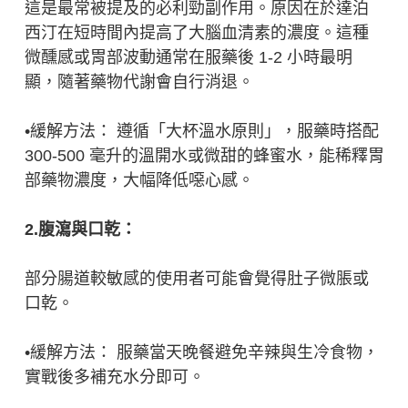
這是最常被提及的必利勁副作用。原因在於達泊
西汀在短時間內提高了大腦血清素的濃度。這種
微醺感或胃部波動通常在服藥後 1-2 小時最明
顯，隨著藥物代謝會自行消退。
•緩解方法： 遵循「大杯溫水原則」，服藥時搭配
300-500 毫升的溫開水或微甜的蜂蜜水，能稀釋胃
部藥物濃度，大幅降低噁心感。
2.腹瀉與口乾：
部分腸道較敏感的使用者可能會覺得肚子微脹或
口乾。
•緩解方法： 服藥當天晚餐避免辛辣與生冷食物，
實戰後多補充水分即可。