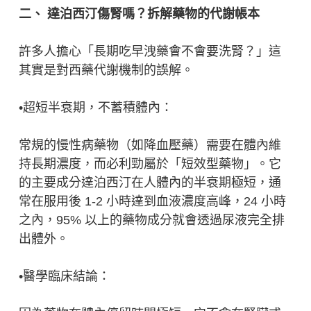
二、 達泊西汀傷腎嗎？拆解藥物的代謝帳本
許多人擔心「長期吃早洩藥會不會要洗腎？」這
其實是對西藥代謝機制的誤解。
•超短半衰期，不蓄積體內：
常規的慢性病藥物（如降血壓藥）需要在體內維
持長期濃度，而必利勁屬於「短效型藥物」。它
的主要成分達泊西汀在人體內的半衰期極短，通
常在服用後 1-2 小時達到血液濃度高峰，24 小時
之內，95% 以上的藥物成分就會透過尿液完全排
出體外。
•醫學臨床結論：