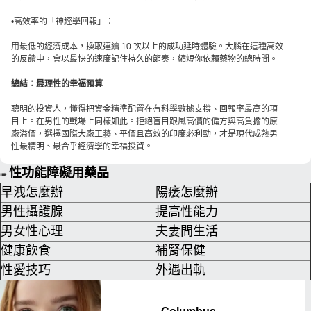
•高效率的「神經學回報」：
用最低的經濟成本，換取連續 10 次以上的成功延時體驗。大腦在這種高效
的反饋中，會以最快的速度記住持久的節奏，縮短你依賴藥物的總時間。
總結：最理性的幸福預算
聰明的投資人，懂得把資金精準配置在有科學數據支撐、回報率最高的項
目上。在男性的戰場上同樣如此。拒絕盲目跟風高價的偏方與高負擔的原
廠溢價，選擇國際大廠工藝、平價且高效的印度必利勁，才是現代成熟男
性最精明、最合乎經濟學的幸福投資。
性功能障礙用藥品
➠
早洩怎麼辦
陽痿怎麼辦
男性攝護腺
提高性能力
男女性心理
夫妻間生活
健康飲食
補腎保健
性愛技巧
外遇出軌