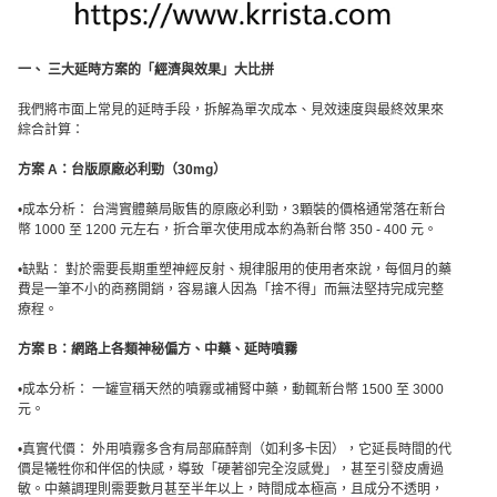
一、 三大延時方案的「經濟與效果」大比拼
我們將市面上常見的延時手段，拆解為單次成本、見效速度與最終效果來
綜合計算：
方案 A：台版原廠必利勁（30mg）
•成本分析： 台灣實體藥局販售的原廠必利勁，3顆裝的價格通常落在新台
幣 1000 至 1200 元左右，折合單次使用成本約為新台幣 350 - 400 元。
•缺點： 對於需要長期重塑神經反射、規律服用的使用者來說，每個月的藥
費是一筆不小的商務開銷，容易讓人因為「捨不得」而無法堅持完成完整
療程。
方案 B：網路上各類神秘偏方、中藥、延時噴霧
•成本分析： 一罐宣稱天然的噴霧或補腎中藥，動輒新台幣 1500 至 3000
元。
•真實代價： 外用噴霧多含有局部麻醉劑（如利多卡因），它延長時間的代
價是犧牲你和伴侶的快感，導致「硬著卻完全沒感覺」，甚至引發皮膚過
敏。中藥調理則需要數月甚至半年以上，時間成本極高，且成分不透明，