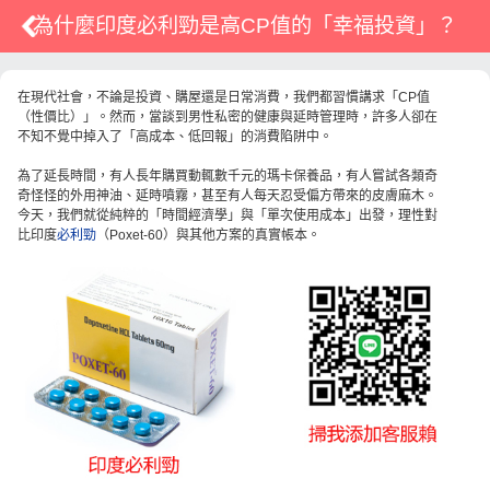
為什麼印度必利勁是高CP值的「幸福投資」？
在現代社會，不論是投資、購屋還是日常消費，我們都習慣講求「CP值
（性價比）」。然而，當談到男性私密的健康與延時管理時，許多人卻在
不知不覺中掉入了「高成本、低回報」的消費陷阱中。
為了延長時間，有人長年購買動輒數千元的瑪卡保養品，有人嘗試各類奇
奇怪怪的外用神油、延時噴霧，甚至有人每天忍受偏方帶來的皮膚麻木。
今天，我們就從純粹的「時間經濟學」與「單次使用成本」出發，理性對
比印度
必利勁
（Poxet-60）與其他方案的真實帳本。