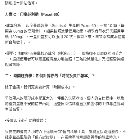
隱形成本無法估算。
方案 C：印度必利勁（Poxet-60）
•成本分析： 印度桑瑞製藥（Sunrise）生產的 Poxet-60，一盒 10 顆（每
顆為 60mg 的高劑量）。如果按照進階使用指南，初學者每次只需服用半
顆（30mg），一盒相當於可以服用 20 次。換算下來，單次幸福成本僅需
新台幣數十元。
•優勢： 相同的西藥學核心成分（達泊西汀），價格卻不到原廠的四分之
一。這讓使用者可以毫無經濟壓力地按照「三階段減量法」完成整套神經
脫敏訓練。
二、 時間經濟學：如何計算你的「時間投資回報率」？
除了金錢，我們更需要計算「時間成本」。
早洩帶來的隱形成本是巨大的：伴侶的失望冷淡、個人的自信受挫、以及
約會前焦慮不安的精神內耗。這些負面情緒會直接影響你的工作專注度與
生活品質。
•投資印度必利勁的效益：
只要在約會前 2 小時吞下這顆高CP值的科學工具，就能直接跳過漫長、不
確定且高風險的「偏方試錯期」，在當晚準時解鎖高質量的親密時光。