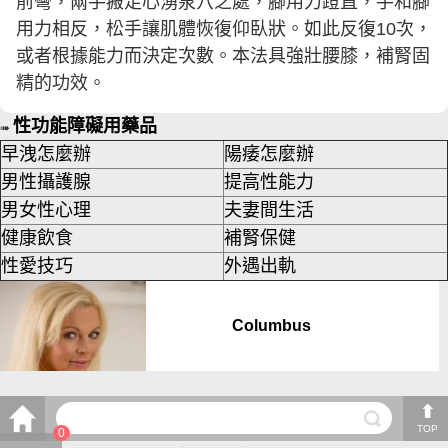
前彎，兩手搬足心湧泉穴之處，腳用力蹬直，手和腳
用力相反，松手讓肌體恢復仰臥狀。如此反復10次，
或者根據能力而決定次數。本法具強壯腰膝，補腎固
精的功效。
性功能障礙用藥品
➠
早洩怎麼辦
陽痿怎麼辦
男性攝護腺
提高性能力
男女性心理
夫妻間生活
健康飲食
補腎保健
性愛技巧
外遇出軌
TOP
0