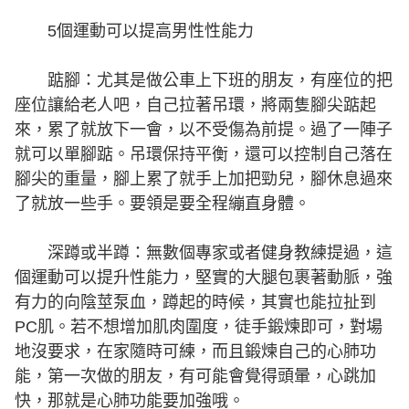
5個運動可以提高男性性能力
踮腳：尤其是做公車上下班的朋友，有座位的把
座位讓給老人吧，自己拉著吊環，將兩隻腳尖踮起
來，累了就放下一會，以不受傷為前提。過了一陣子
就可以單腳踮。吊環保持平衡，還可以控制自己落在
腳尖的重量，腳上累了就手上加把勁兒，腳休息過來
了就放一些手。要領是要全程繃直身體。
深蹲或半蹲：無數個專家或者健身教練提過，這
個運動可以提升性能力，堅實的大腿包裹著動脈，強
有力的向陰莖泵血，蹲起的時候，其實也能拉扯到
PC肌。若不想增加肌肉圍度，徒手鍛煉即可，對場
地沒要求，在家隨時可練，而且鍛煉自己的心肺功
能，第一次做的朋友，有可能會覺得頭暈，心跳加
快，那就是心肺功能要加強哦。