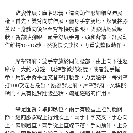
貓姿伸展：顧名思義，這套動作形如貓兒伸展一
樣。首先，雙臂向前伸展，俯身手掌觸地，然後將膝
蓋以上身體向後坐至臀部接觸腳跟，雙膝貼地做跪
狀，臀部貼腳跟，盡量舒展手臂、頭和背部，舒展動
作維持10~15秒，然後慢慢放松，再重復整個動作。
摩擊腎府：雙手掌放於同側腰部，由上向下往返
摩擦，大約2分鐘，以深部微熱為度，或者雙手握
拳，用雙手背平面交替擊打腰部，力度適中，每例擊
打100次左右最好。腰為腎之府，摩擊腎府，又稱擦
精門。具有健腎壯腰益精、疏通經絡的作用。
攀足固腎：取仰臥位。兩手有膝蓋上拉到髓關
節，經前膠窩線上行到頭上，兩手十字交叉，手心向
上，兩腳蹬直，兩手從上直線下落，手向前伸，上身